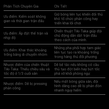
Phân Tích Chuyên Gia
Chi Tiết
Giữ bóng liên tục khiến đối thủ
Ưu điểm: Kiểm soát không
khó tổ chức phản công hay
gian và thời gian trận đấu
triển khai lối chơi.
Chiến thuật Tiki-Taka giúp đội
Ưu điểm: Áp đặt thế trận và
chủ động dẫn dắt trận đấu
nhịp độ
theo cách của mình.
Những pha phối hợp tam giác
Ưu điểm: Khai thác khoảng
liên tục tạo ra khoảng trống
trống bằng di chuyển nhóm
trong hàng thủ đối phương.
Nhược điểm của chiến thuật
Dễ bế tắc nếu không có cầu
Tiki-Taka: Thiếu chiều sâu và
thủ tạo đột biến hay bứt tốc
tốc độ ở 1/3 cuối sân
phá vỡ khối phòng ngự.
Nếu mất bóng giữa sân, đội
Nhược điểm: Dễ bị pressing
hình dâng cao dễ bị phản đòn
phản công
nhanh nguy hiểm.