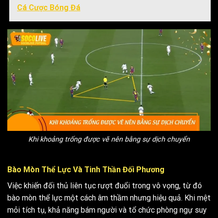
Cá Cược Bóng Đá
Khi khoảng trống được vẽ nên bằng sự dịch chuyển
Bào Mòn Thể Lực Và Tinh Thần Đối Phương
Việc khiến đối thủ liên tục rượt đuổi trong vô vọng, từ đó
bào mòn thể lực một cách âm thầm nhưng hiệu quả. Khi mệt
mỏi tích tụ, khả năng bám người và tổ chức phòng ngự suy