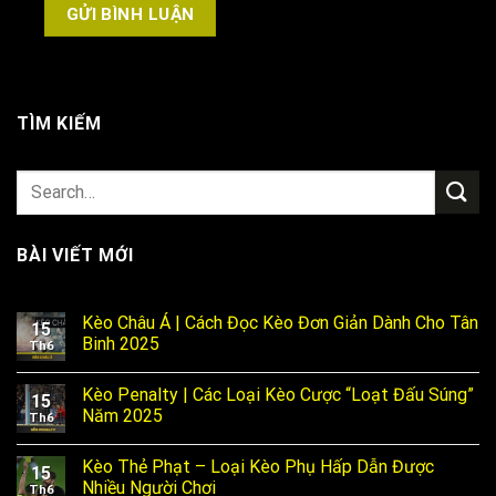
TÌM KIẾM
BÀI VIẾT MỚI
Kèo Châu Á | Cách Đọc Kèo Đơn Giản Dành Cho Tân
15
Binh 2025
Th6
Kèo Penalty | Các Loại Kèo Cược “Loạt Đấu Súng”
15
Năm 2025
Th6
Kèo Thẻ Phạt – Loại Kèo Phụ Hấp Dẫn Được
15
Nhiều Người Chơi
Th6