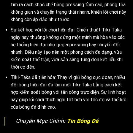
tìm ra cách khắc chế bằng pressing tầm cao, phong tỏa
không gian và chuyển trạng thái nhanh, khiến lối chơi này
không còn áp đảo như trước.
Sự kết hợp với lối chơi hiện đại: Chiến thuật Tiki-Taka
ngày nay thường không đứng một mình mà hòa vào các
hệ thống hiện đại như gegenpressing hay chuyển đổi
nhanh. Điều này tạo nên một phong cách đa dạng, vừa
kiểm soát thế trận, vừa sẵn sàng tung đòn kết liễu khi
thời cơ đến.
Tiki-Taka đã tiến hóa: Thay vì giữ bóng cực đoan, nhiều
đội bóng hiện đại đã làm mới Tiki-Taka bằng cách kết
hợp kiểm soát bóng với tấn công trực diện. Sự linh hoạt
này giúp lối chơi thích nghi tốt hơn với tốc độ và thể lực
của bóng đá đỉnh cao.
Chuyên Mục Chính:
Tin Bóng Đá