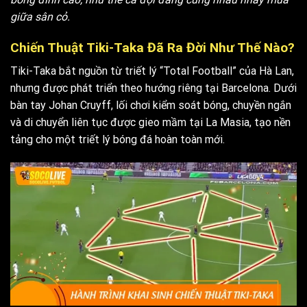
giữa sân cỏ.
Chiến Thuật Tiki-Taka Đã Ra Đời Như Thế Nào?
Tiki-Taka bắt nguồn từ triết lý “Total Football” của Hà Lan,
nhưng được phát triển theo hướng riêng tại Barcelona. Dưới
bàn tay Johan Cruyff, lối chơi kiểm soát bóng, chuyền ngắn
và di chuyển liên tục được gieo mầm tại La Masia, tạo nền
tảng cho một triết lý bóng đá hoàn toàn mới.