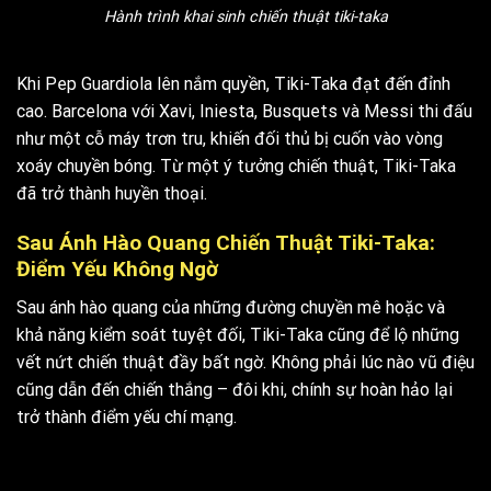
Hành trình khai sinh chiến thuật tiki-taka
Khi Pep Guardiola lên nắm quyền, Tiki-Taka đạt đến đỉnh
cao. Barcelona với Xavi, Iniesta, Busquets và Messi thi đấu
như một cỗ máy trơn tru, khiến đối thủ bị cuốn vào vòng
xoáy chuyền bóng. Từ một ý tưởng chiến thuật, Tiki-Taka
đã trở thành huyền thoại.
Sau Ánh Hào Quang Chiến Thuật Tiki-Taka:
Điểm Yếu Không Ngờ
Sau ánh hào quang của những đường chuyền mê hoặc và
khả năng kiểm soát tuyệt đối, Tiki-Taka cũng để lộ những
vết nứt chiến thuật đầy bất ngờ. Không phải lúc nào vũ điệu
cũng dẫn đến chiến thắng – đôi khi, chính sự hoàn hảo lại
trở thành điểm yếu chí mạng.