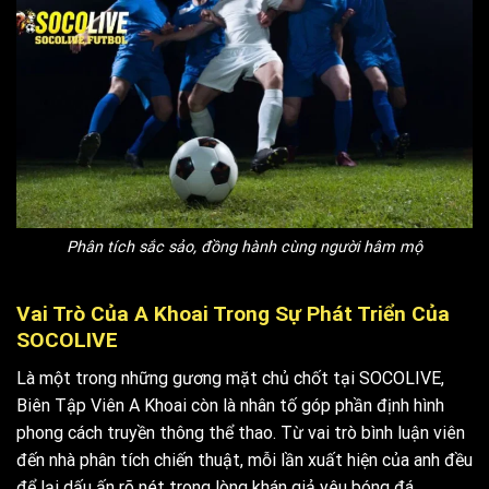
Phân tích sắc sảo, đồng hành cùng người hâm mộ
Vai Trò Của A Khoai Trong Sự Phát Triển Của
SOCOLIVE
Là một trong những gương mặt chủ chốt tại SOCOLIVE,
Biên Tập Viên A Khoai còn là nhân tố góp phần định hình
phong cách truyền thông thể thao. Từ vai trò bình luận viên
đến nhà phân tích chiến thuật, mỗi lần xuất hiện của anh đều
để lại dấu ấn rõ nét trong lòng khán giả yêu bóng đá.