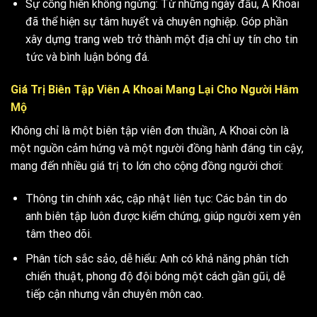
Sự cống hiến không ngừng: Từ những ngày đầu, A Khoai
đã thể hiện sự tâm huyết và chuyên nghiệp. Góp phần
xây dựng trang web trở thành một địa chỉ uy tín cho tin
tức và bình luận bóng đá.
Giá Trị Biên Tập Viên A Khoai Mang Lại Cho Người Hâm
Mộ
Không chỉ là một biên tập viên đơn thuần, A Khoai còn là
một nguồn cảm hứng và một người đồng hành đáng tin cậy,
mang đến nhiều giá trị to lớn cho cộng đồng người chơi:
Thông tin chính xác, cập nhật liên tục: Các bản tin do
anh biên tập luôn được kiểm chứng, giúp người xem yên
tâm theo dõi.
Phân tích sắc sảo, dễ hiểu: Anh có khả năng phân tích
chiến thuật, phong độ đội bóng một cách gần gũi, dễ
tiếp cận nhưng vẫn chuyên môn cao.