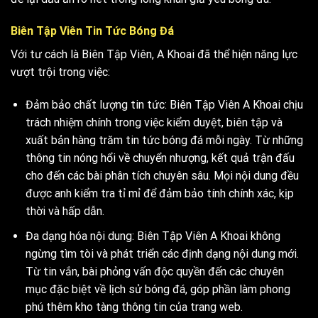
Biên Tập Viên Tin Tức Bóng Đá
Với tư cách là Biên Tập Viên, A Khoai đã thể hiện năng lực
vượt trội trong việc:
Đảm bảo chất lượng tin tức: Biên Tập Viên A Khoai chịu
trách nhiệm chính trong việc kiểm duyệt, biên tập và
xuất bản hàng trăm tin tức bóng đá mỗi ngày. Từ những
thông tin nóng hổi về chuyển nhượng, kết quả trận đấu
cho đến các bài phân tích chuyên sâu. Mọi nội dung đều
được anh kiểm tra tỉ mỉ để đảm bảo tính chính xác, kịp
thời và hấp dẫn.
Đa dạng hóa nội dung: Biên Tập Viên A Khoai không
ngừng tìm tòi và phát triển các định dạng nội dung mới.
Từ tin vắn, bài phỏng vấn độc quyền đến các chuyên
mục đặc biệt về lịch sử bóng đá, góp phần làm phong
phú thêm kho tàng thông tin của trang web.